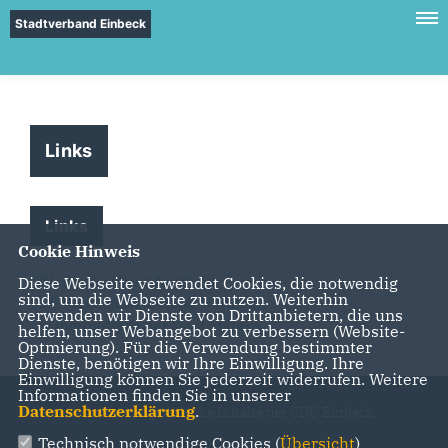
Stadtverband Einbeck
Links
Links
Cookie Hinweis
CDU Kreisverband Northeim
Diese Webseite verwendet Cookies, die notwendig
sind, um die Webseite zu nutzen. Weiterhin
CDU Fraktion im Kreistag Northeim
verwenden wir Dienste von Drittanbietern, die uns
Die Internetseite der Stadt Einbeck
helfen, unser Webangebot zu verbessern (Website-
Optmierung). Für die Verwendung bestimmter
Dienste, benötigen wir Ihre Einwilligung. Ihre
Einwilligung können Sie jederzeit widerrufen. Weitere
Informationen finden Sie in unserer
Datenschutzerklärung
.
Aktuelle Infos und politische Inhalte der CDU Einbeck
Technisch notwendige Cookies (
Übersicht
)