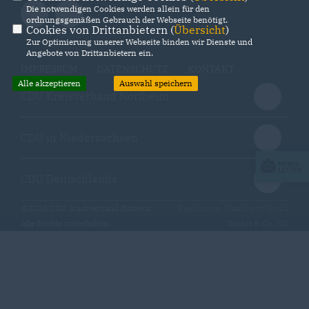
Die notwendigen Cookies werden allein für den
ordnungsgemäßen Gebrauch der Webseite benötigt.
Cookies von Drittanbietern (
Übersicht
)
Zur Optimierung unserer Webseite binden wir Dienste und
Angebote von Drittanbietern ein.
IMPRESSUM
DATENSCHUTZ
KONTAKT
Alle akzeptieren
Auswahl speichern
CDU Kreisverband Northeim
CDU in Niedersachsen
CDU Deutschlands
@2026 CDU Stadtverband Einbeck
Realisation: Sharkness Media
Alle Rechte vorbehalten.
GmbH & Co. KG