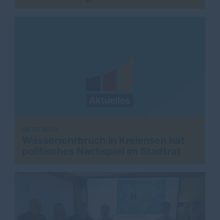
29.05.2026
Wasserrohrbruch in Kreiensen hat
politisches Nachspiel im Stadtrat