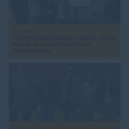
21.05.2026
CDU Einbeck diskutiert mit Dr. David
Novak über die Zukunft des
Wasserstoffs
28.04.2026