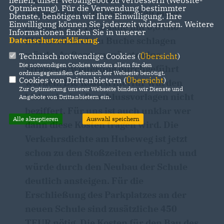
helfen, unser Webangebot zu verbessern (Website-
Optmierung). Für die Verwendung bestimmter
ausgeschöpft, so dass ein Bau einer
Dienste, benötigen wir Ihre Einwilligung. Ihre
Einwilligung können Sie jederzeit widerrufen. Weitere
zusätzlichen Turnhalle mit 6,8 Mio
Informationen finden Sie in unserer
EUR zusätzlich zu Buche schlagen
Datenschutzerklärung
.
würde. Außerdem müsste eine
Technisch notwendige Cookies (
Übersicht
)
Die notwendigen Cookies werden allein für den
Straßenerweiterung durchgeführt
ordnungsgemäßen Gebrauch der Webseite benötigt.
Cookies von Drittanbietern (
Übersicht
)
werden. Die Kosten hierfür wurden
Zur Optimierung unserer Webseite binden wir Dienste und
bisher in den Beschlussvorlagen nicht
Angebote von Drittanbietern ein.
beziffert. Für uns ist auch unklar wer
Alle akzeptieren
Auswahl speichern
dann diese Kosten tragen wird. Die
Verkehrsdichte am Hubeweg ist jetzt
schon zu den Stoßzeiten erheblich und
würde durch den Neubau der Schule
deutlich ansteigen. Für die
Erschließung des Parkplatzes an der
neuen Schule sind zusätzliche 450
TEUR nötig. Die Kosten für den Bau des