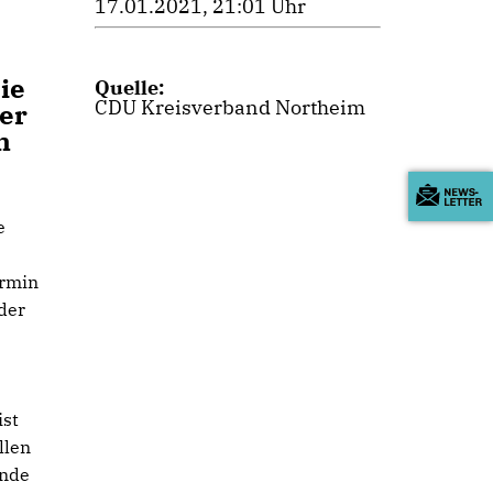
17.01.2021, 21:01 Uhr
ie
Quelle:
CDU Kreisverband Northeim
Der
n
e
Armin
der
ist
llen
ende