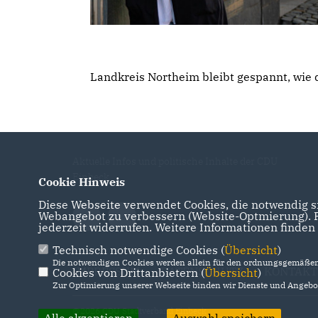
Landkreis Northeim bleibt gespannt, wie 
Aktuelle Infos und politische Inhalte der CDU
Einbeck
Cookie Hinweis
Diese Webseite verwendet Cookies, die notwendig si
Webangebot zu verbessern (Website-Optmierung). Fü
jederzeit widerrufen. Weitere Informationen finden
Technisch notwendige Cookies (
Übersicht
)
Die notwendigen Cookies werden allein für den ordnungsgemäßen 
IMPRESSUM
DATENSCHUTZ
KONTAKT
Cookies von Drittanbietern (
Übersicht
)
Zur Optimierung unserer Webseite binden wir Dienste und Angebot
@2026 CDU Stadtverband Einbeck