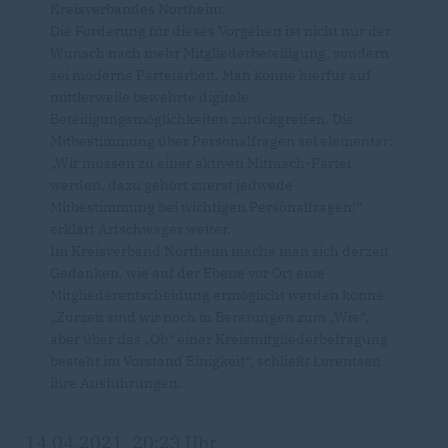
Kreisverbandes Northeim.
Die Forderung für dieses Vorgehen ist nicht nur der
Wunsch nach mehr Mitgliederbeteiligung, sondern
sei moderne Parteiarbeit. Man könne hierfür auf
mittlerweile bewehrte digitale
Beteiligungsmöglichkeiten zurückgreifen. Die
Mitbestimmung über Personalfragen sei elementar:
Wir müssen zu einer aktiven Mitmach-Partei
werden, dazu gehört zuerst jedwede
Mitbestimmung bei wichtigen Personalfragen!“
erklärt Artschwager weiter.
Im Kreisverband Northeim mache man sich derzeit
Gedanken, wie auf der Ebene vor Ort eine
Mitgliederentscheidung ermöglicht werden könne:
Zurzeit sind wir noch in Beratungen zum „Wie“,
aber über das „Ob“ einer Kreismitgliederbefragung
besteht im Vorstand Einigkeit“, schließt Lorentsen
ihre Ausführungen.
14.04.2021, 20:23 Uhr