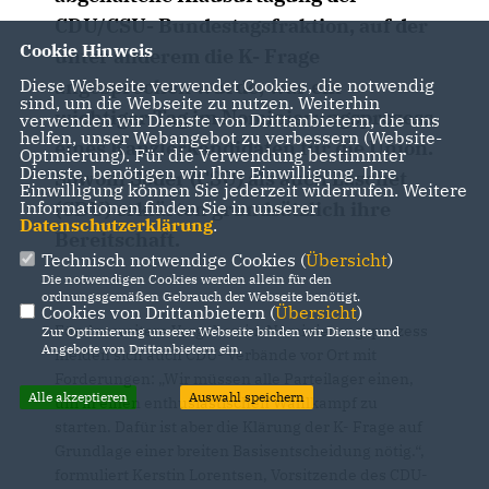
CDU/CSU- Bundestagsfraktion, auf der
Cookie Hinweis
unter anderem die K- Frage
Diese Webseite verwendet Cookies, die notwendig
angesprochen wurde, war ein
sind, um die Webseite zu nutzen. Weiterhin
wichtiger Tag im Nominierungsprozess
verwenden wir Dienste von Drittanbietern, die uns
helfen, unser Webangebot zu verbessern (Website-
eines Kanzlerkandidaten für die Union.
Optmierung). Für die Verwendung bestimmter
Dienste, benötigen wir Ihre Einwilligung. Ihre
Sowohl Söder (CSU) als auch Laschet
Einwilligung können Sie jederzeit widerrufen. Weitere
Informationen finden Sie in unserer
(CDU) erklärten grundsätzlich ihre
Datenschutzerklärung
.
Bereitschaft.
Technisch notwendige Cookies (
Übersicht
)
Die notwendigen Cookies werden allein für den
ordnungsgemäßen Gebrauch der Webseite benötigt.
Cookies von Drittanbietern (
Übersicht
)
Für das weitere Vorgehen im Nominierungsprozess
Zur Optimierung unserer Webseite binden wir Dienste und
Angebote von Drittanbietern ein.
melden sich auch CDU- Verbände vor Ort mit
Forderungen: „Wir müssen alle Parteilager einen,
Alle akzeptieren
Auswahl speichern
um in einen enthusiastischen Wahlkampf zu
starten. Dafür ist aber die Klärung der K- Frage auf
Grundlage einer breiten Basisentscheidung nötig.“,
formuliert Kerstin Lorentsen, Vorsitzende des CDU-